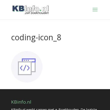
coding-icon_8
KBinfo.nl
KBinfo.nl werkt samen met e-Boekhouden. De laatste